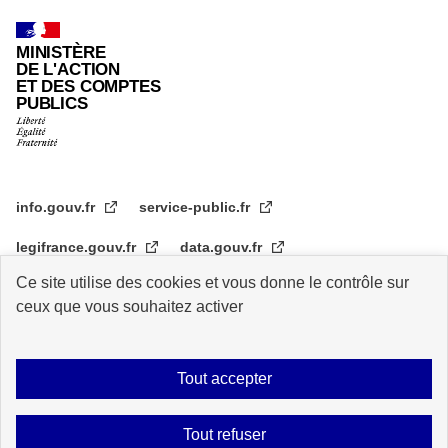
MINISTÈRE
DE L'ACTION
ET DES COMPTES
PUBLICS
info.gouv.fr
service-public.fr
legifrance.gouv.fr
data.gouv.fr
Ce site utilise des cookies et vous donne le contrôle sur
transformation.gouv.fr
ceux que vous souhaitez activer
Plan du site
Accessibilité : partiellement conforme
Mentions légales
Tout accepter
Archive
Statistiques de consultation
Logos
Données personnelles
Tout refuser
Contact
Gestion des cookies