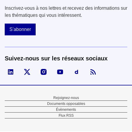
Inscrivez-vous à nos lettres et recevez des informations sur
les thématiques qui vous intéressent.
S'abonner
Suivez-nous sur les réseaux sociaux
Visiter la page Linked In de fonction publique
Visiter la page X de fonction publique
Visiter la page Instagram de fonction p
Visiter la page You Tube de fon
Visiter la page Dailymo
Menu
Rejoignez-nous
Documents opposables
Pied
Évènements
Flux RSS
de
page