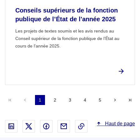
Conseils supérieurs de la fonction
publique de l’État de l'année 2025
Les projets de textes soumis et les avis rendus au
Conseil supérieur de la fonction publique de l’État au
cours de l'année 2025.
Première page
Précédent
1
2
3
4
5
Suivant
De
Haut de page
Partager sur Linked In - nouvelle fenêtre
Partager sur X - nouvelle fenêtre
Partager sur Facebook - nouvelle fenêt
Partager par email - nouvelle fe
Copier le lien dans le 