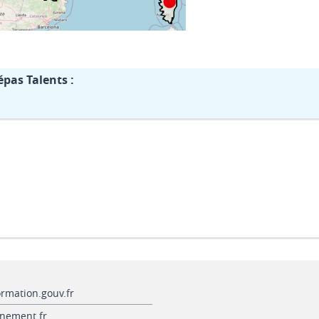
pas Talents :
ormation.gouv.fr
nement.fr