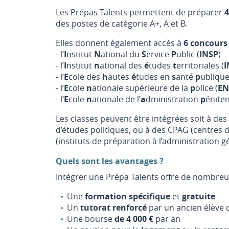
Les Prépas Talents permettent de préparer
4
des postes de catégorie A+, A et B.
Elles donnent également accès à
6 concours
- l’
I
nstitut
N
ational du
S
ervice
P
ublic (
INSP
)
- l’
I
nstitut
n
ational des
é
tudes
t
erritoriales (
I
- l’
E
cole des
h
autes
é
tudes en
s
anté
p
ublique
- l’
E
cole
n
ationale supérieure de la
p
olice (
EN
- l’
E
cole
n
ationale de l’
a
dministration
p
éniten
Les classes peuvent être intégrées soit à des 
d’études politiques, ou à des CPAG (centres 
(instituts de préparation à l’administration g
Quels sont les avantages ?
Intégrer une Prépa Talents offre de nombreu
Une
formation spécifique
et
gratuite
Un
tutorat renforcé
par un ancien élève d
Une bourse
de 4 000 €
par an