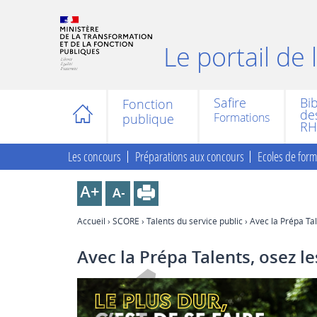
Le portail de
Safire
Bi
Fonction
des
publique
RH
Les concours
Préparations aux concours
Ecoles de form
Accueil
›
SCORE
›
Talents du service public
› Avec la Prépa Tal
Avec la Prépa Talents, osez l