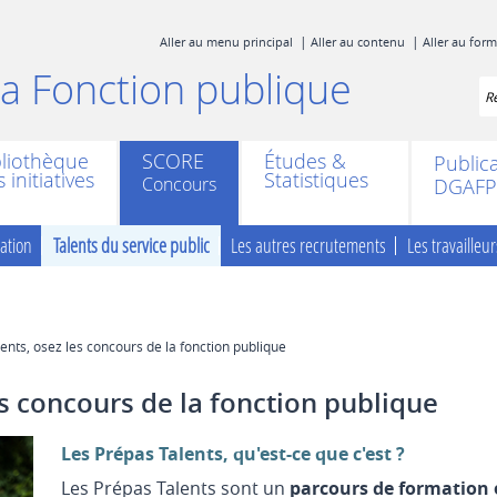
Aller au menu principal
Aller au contenu
Aller au for
 la Fonction publique
Re
bliothèque
SCORE
Études &
Public
 initiatives
Statistiques
DGAFP
ation
Talents du service public
Les autres recrutements
Les travaille
ents, osez les concours de la fonction publique
es concours de la fonction publique
Les Prépas Talents, qu'est-ce que c'est ?
Les Prépas Talents sont un
parcours de formation 