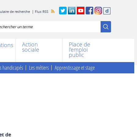
mulaire de recherche
Flux RSS
chercher
Action
Place de
ations
sociale
l'emploi
public
urs handicapés
Les métiers
Apprentissage et stage
et de