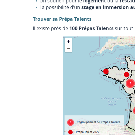
Un soutien pour le
logement
ou la
restau
La possibilité d’un
stage en immersion au
Trouver sa Prépa Talents
Il existe près de
100 Prépas Talents
sur tout 