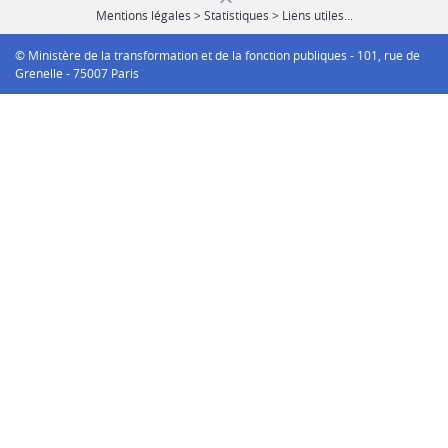
Mentions légales > Statistiques > Liens utiles...
© Ministère de la transformation et de la fonction publiques - 101, rue de
Grenelle - 75007 Paris