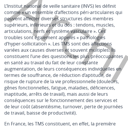
Arch
L’Institut national de veille sanitaire (INVS) les définit
comme « un ensemble d’affections péri-articulaires qui
peuvent affecter diverses structures des membres
supérieurs, inférieurs et du dos : tendons, muscles,
articulations, nerfs et système vasculaire ». Ces
troubles sont également appelés « pathologies
d’hyper-sollicitation ». Les TMS sont des affections
variées aux causes diverses et souvent multiples. Ils
constituent l’une des questions les plus préoccupantes
en santé au travail du fait de leur constante
augmentation, de leurs conséquences individuelles en
termes de souffrance, de réduction d’aptitude, de
risque de rupture de la vie professionnelle (douleurs,
gênes fonctionnelles, fatigue, maladies, déficiences,
inaptitude, arrêts de travail), mais aussi de leurs
conséquences sur le fonctionnement des services et
de leur coût (absentéisme, turnover, perte de journées
de travail, baisse de productivité).
En France, les TMS constituent, en effet, la première