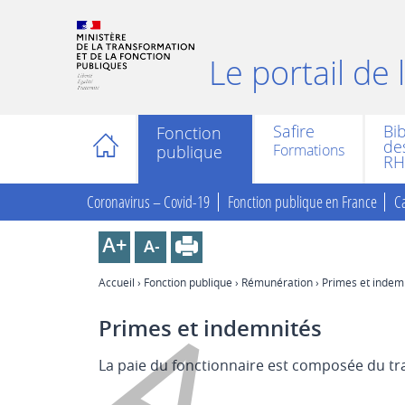
Le portail de
Safire
Bi
Fonction
des
publique
RH
Coronavirus – Covid-19
Fonction publique en France
Ca
Accueil
›
Fonction publique
›
Rémunération
› Primes et indem
Primes et indemnités
La paie du fonctionnaire est composée du tra