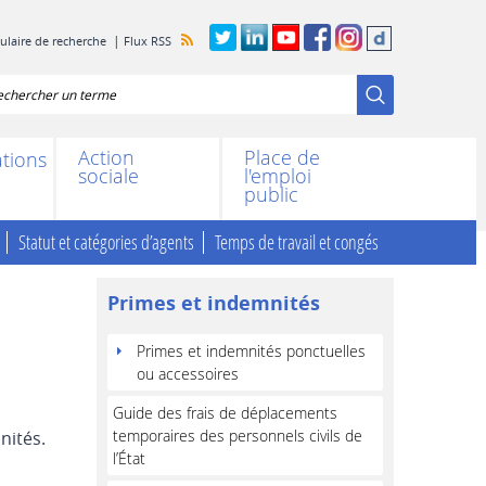
mulaire de recherche
Flux RSS
chercher
Action
Place de
ations
sociale
l'emploi
public
Statut et catégories d’agents
Temps de travail et congés
Primes et indemnités
Primes et indemnités ponctuelles
ou accessoires
Guide des frais de déplacements
temporaires des personnels civils de
nités.
l’État