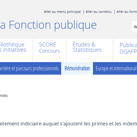
Aller au menu principal
Aller au contenu
Aller au for
 la Fonction publique
Re
bliothèque
SCORE
Études &
Public
 initiatives
Statistiques
DGAFP
rrière et parcours professionnels
Rémunération
Europe et international
nités
itement indiciaire auquel s'ajoutent les primes et les indem