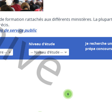
hive
 de formation rattachés aux différents ministères. La plupar
écis.
s de service public
Afficher
Je recherche u
Niveau d'étude
prépa concours
ère --
-- Niveau d'étude --
6