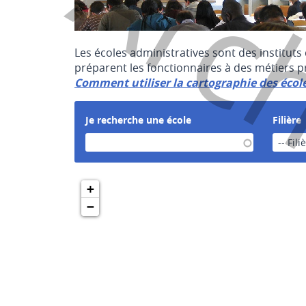
Arc
Les écoles administratives sont des instituts
préparent les fonctionnaires à des métiers pr
Comment utiliser la cartographie des école
Je recherche une école
Filière
-- Fili
+
−