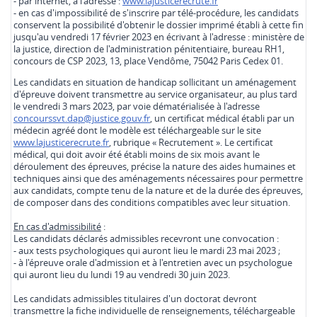
- par internet, à l'adresse :
www.lajusticerecrute.fr
- en cas d'impossibilité de s'inscrire par télé-procédure, les candidats
conservent la possibilité d'obtenir le dossier imprimé établi à cette fin
jusqu'au vendredi 17 février 2023 en écrivant à l'adresse : ministère de
la justice, direction de l'administration pénitentiaire, bureau RH1,
concours de CSP 2023, 13, place Vendôme, 75042 Paris Cedex 01.
Les candidats en situation de handicap sollicitant un aménagement
d'épreuve doivent transmettre au service organisateur, au plus tard
le vendredi 3 mars 2023, par voie dématérialisée à l'adresse
concourssvt.dap@justice.gouv.fr
, un certificat médical établi par un
médecin agréé dont le modèle est téléchargeable sur le site
www.lajusticerecrute.fr
, rubrique « Recrutement ». Le certificat
médical, qui doit avoir été établi moins de six mois avant le
déroulement des épreuves, précise la nature des aides humaines et
techniques ainsi que des aménagements nécessaires pour permettre
aux candidats, compte tenu de la nature et de la durée des épreuves,
de composer dans des conditions compatibles avec leur situation.
En cas d'admissibilité
:
Les candidats déclarés admissibles recevront une convocation :
- aux tests psychologiques qui auront lieu le mardi 23 mai 2023 ;
- à l'épreuve orale d'admission et à l'entretien avec un psychologue
qui auront lieu du lundi 19 au vendredi 30 juin 2023.
Les candidats admissibles titulaires d'un doctorat devront
transmettre la fiche individuelle de renseignements, téléchargeable