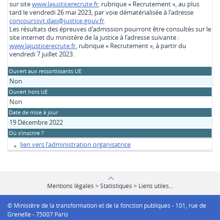
sur site
www.lajusticerecrute.fr
, rubrique « Recrutement », au plus
tard le vendredi 26 mai 2023, par voie dématérialisée à l'adresse
concourssvt.dap@justice.gouv.fr
.
Les résultats des épreuves d'admission pourront être consultés sur le
site internet du ministère de la justice à l'adresse suivante :
www.lajusticerecrute.fr
, rubrique « Recrutement », à partir du
vendredi 7 juillet 2023.
Ouvert aux ressortissants UE
Non
Ouvert hors UE
Non
Date de mise à jour
19 Décembre 2022
Où s'inscrire ?
lien vers l'administration organisatrice
Mentions légales > Statistiques > Liens utiles...
© Ministère de la transformation et de la fonction publiques - 101, rue de
Grenelle - 75007 Paris