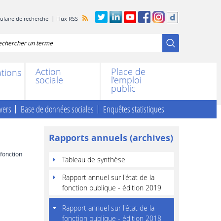
mulaire de recherche
Flux RSS
chercher
Action
Place de
ations
sociale
l'emploi
public
vers
Base de données sociales
Enquêtes statistiques
Rapports annuels (archives)
 fonction
Tableau de synthèse
Rapport annuel sur l'état de la
fonction publique - édition 2019
Rapport annuel sur l'état de la
fonction publique - édition 2018