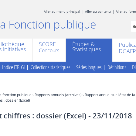
Aller au menu principal
Aller au contenu
Aller au for
 la Fonction publique
Re
bliothèque
SCORE
Études &
Public
 initiatives
Statistiques
DGAFP
Indice ITB-GI
Collections statistiques
Séries longues
Définitions
Di
la fonction publique
›
Rapports annuels (archives)
›
Rapport annuel sur l'état de la
s : dossier (Excel)
 chiffres : dossier (Excel)
- 23/11/2018