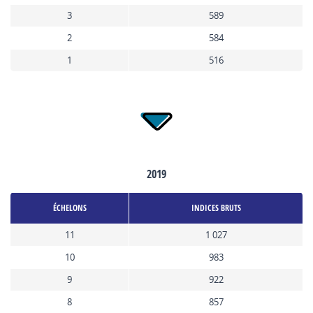
3
589
2
584
1
516
2019
ÉCHELONS
INDICES BRUTS
11
1 027
10
983
9
922
8
857