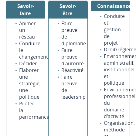
Savoir-
Savoir-
Connaissances
faire
être
Conduite
et
Animer
Faire
gestion
un
preuve
de
réseau
de
projet
Conduire
diplomatie
Droit/régleme
le
Faire
Environneme
changement
preuve
administratif,
Décider
d'autorité
institutionnel
Elaborer
Réactivité
et
une
Faire
politique
stratégie,
preuve
Environneme
une
de
professionnel
politique
leadership
du
Piloter
domaine
la
d'activité
performance
Organisation,
méthode