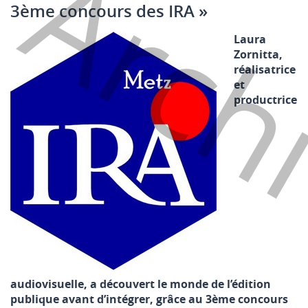
Arch
3ème concours des IRA »
Laura
Zornitta,
réalisatrice
et
productrice
audiovisuelle, a découvert le monde de l’édition
publique avant d’intégrer, grâce au 3ème concours